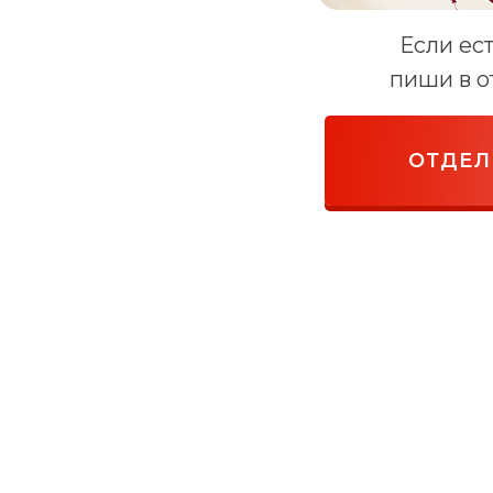
Если ес
пиши в о
ОТДЕЛ