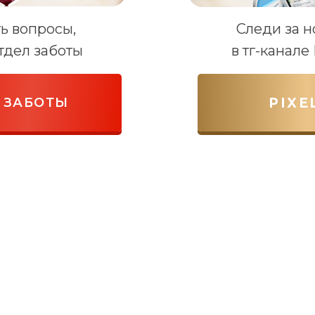
ть вопросы,
Следи за 
тдел заботы
в тг-канал
 ЗАБОТЫ
PIXE