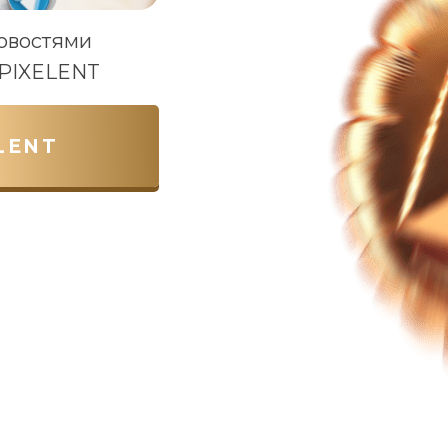
новостями
е PIXELENT
LENT