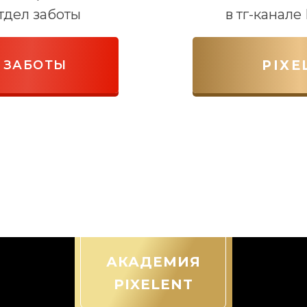
тдел заботы
в тг-канал
 ЗАБОТЫ
PIXE
АКАДЕМИЯ
PIXELENT