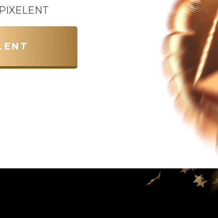
е PIXELENT
LENT