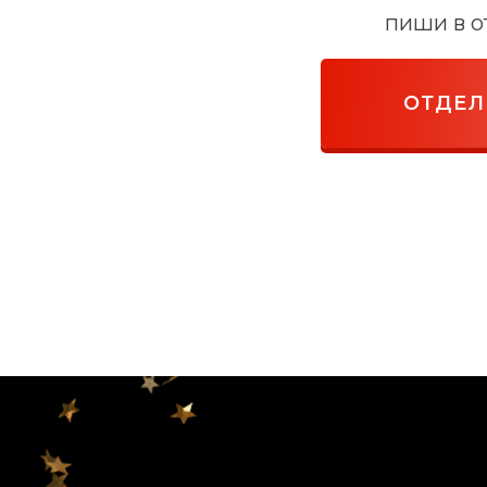
пиши в о
ОТДЕЛ