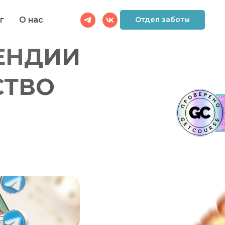
г
О нас
Отдел заботы
ЕНДИИ
СТВО