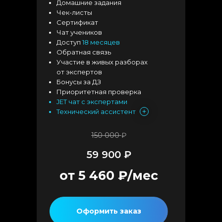
Домашние задания
Чек-листы
Сертификат
Чат учеников
Доступ
18 месяцев
Обратная связь
Участие в живых разборах
от экспертов
Бонусы за ДЗ
Приоритетная проверка
JET чат с экспертами
Технический ассистент
150 000
₽
59 900 ₽
от 5 460 ₽/мес
Оформить заказ