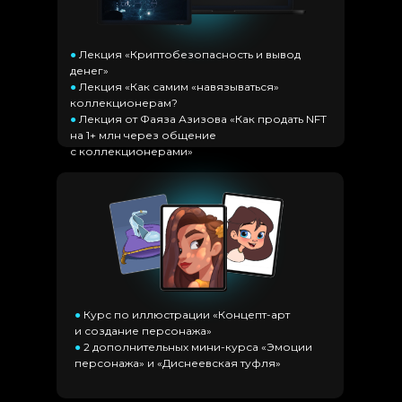
●
Лекция «Криптобезопасность и вывод
денег»
●
Лекция «Как самим «навязываться»
коллекционерам?
●
Лекция от Фаяза Азизова «Как продать NFT
на 1+ млн через общение
с коллекционерами»
●
Курс по иллюстрации «Концепт-арт
и создание персонажа»
●
2 дополнительных мини-курса «Эмоции
персонажа» и «Диснеевская туфля»