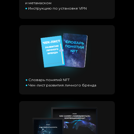
и метамаском
●
Инструкцию по ус
тановке VPN
●
Словарь понятий NFT
●
Чек-лист развития личного бренда