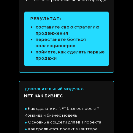
РЕЗУЛЬТАТ:
составите свою стратегию
продвижения
перестанете бояться
коллекционеров
поймете, как сделать первые
продажи
ДОПОЛНИТЕЛЬНЫЙ МОДУЛЬ 6
NFT КАК БИЗНЕС
●
Как сделать из NFT бизнес проект?
Команда и бизнес модель
●
Основные соцсети для NFT проекта
●
Как продвигать проект в Твиттере: