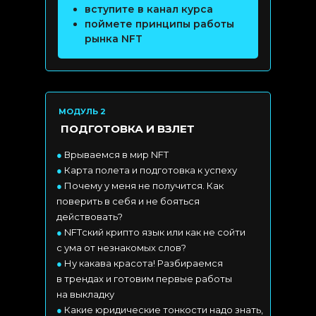
вступите в канал курса
поймете принципы работы
рынка NFT
МОДУЛЬ 2
ПОДГОТОВКА И ВЗЛЕТ
●
Врываемся в мир NFT
●
Карта полета и подготовка к успеху
●
Почему у меня не получится. Как
поверить в себя и не бояться
действовать?
●
NFTский крипто язык или как не сойти
с ума от незнакомых слов?
●
Ну какава красота! Разбираемся
в трендах и готовим первые работы
на выкладку
●
Какие юридические тонкости надо знать,